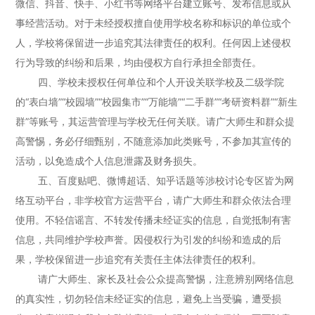
微信、抖音、快手、小红书等网络平台建立账号、发布信息或从
事经营活动。对于未经授权擅自使用学校名称和标识的单位或个
人，学校将保留进一步追究其法律责任的权利。任何因上述侵权
行为导致的纠纷和后果，均由侵权方自行承担全部责任。
四、学校未授权任何单位和个人开设关联学校及二级学院
的“表白墙”“校园墙”“校园集市”“万能墙”“二手群”“考研资料群”“新生
群”等账号，其运营管理与学校无任何关联。请广大师生和群众提
高警惕，务必仔细甄别，不随意添加此类账号，不参加其宣传的
活动，以免造成个人信息泄露及财务损失。
五、百度贴吧、微博超话、知乎话题等涉校讨论专区皆为网
络互动平台，非学校官方运营平台，请广大师生和群众依法合理
使用。不轻信谣言、不转发传播未经证实的信息，自觉抵制有害
信息，共同维护学校声誉。因侵权行为引发的纠纷和造成的后
果，学校保留进一步追究有关责任主体法律责任的权利。
请广大师生、家长及社会公众提高警惕，注意辨别网络信息
的真实性，切勿轻信未经证实的信息，避免上当受骗，遭受损